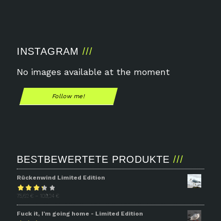
INSTAGRAM
No images available at the moment
Follow me!
BESTBEWERTETE PRODUKTE
Rückenwind Limited Edition
Bewertet
75,62
€
–
109,24
€
mit
3.31
Fuck it, I'm going home - Limited Edition
von 5