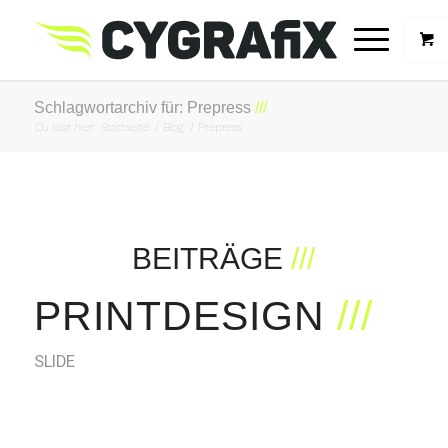
Schlagwortarchiv für: Prepress
Du bist hier:
Startseite
/
Blog
/
Prepress
BEITRÄGE
PRINTDESIGN
SLIDE