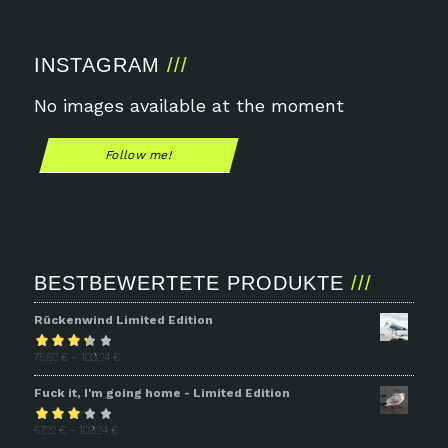
INSTAGRAM
No images available at the moment
Follow me!
BESTBEWERTETE PRODUKTE
Rückenwind Limited Edition
Bewertet
75,62
€
–
109,24
€
mit
3.31
Fuck it, I'm going home - Limited Edition
von 5
Bewertet
67,22
€
–
109,24
€