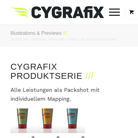
Illustrations & Previews
Du bist hier:
Startseite
/
Artworks
/
Grafix
/
Illustrations & Previews
CYGRAFIX
PRODUKTSERIE
Alle Leistungen als Packshot mit
individuellem Mapping.