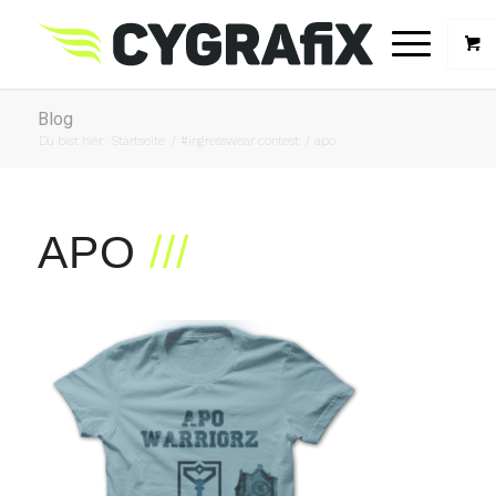
Blog
Du bist hier:
Startseite
/
#ingresswear contest
/
apo
APO