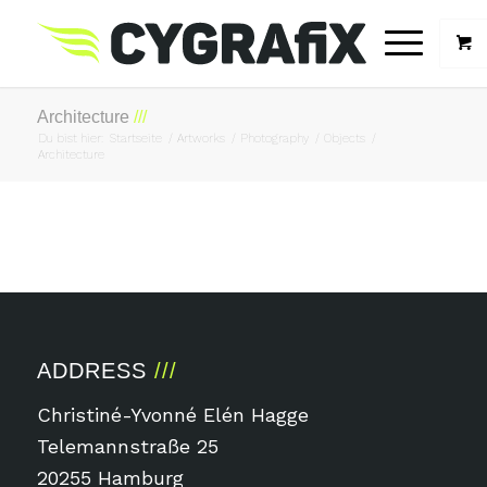
Architecture
Du bist hier:
Startseite
/
Artworks
/
Photography
/
Objects
/
Architecture
ADDRESS
Christiné-Yvonné Elén Hagge
Telemannstraße 25
20255 Hamburg