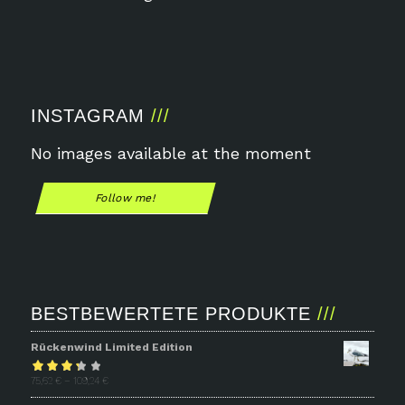
INSTAGRAM
No images available at the moment
Follow me!
BESTBEWERTETE PRODUKTE
Rückenwind Limited Edition
Bewertet
75,62
€
–
109,24
€
mit
3.31