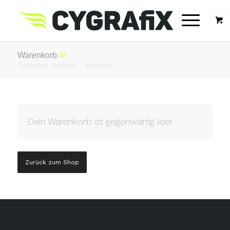
Warenkorb
Du bist hier:
Startseite
/
Warenkorb
Dein Warenkorb ist gegenwärtig leer.
Zurück zum Shop