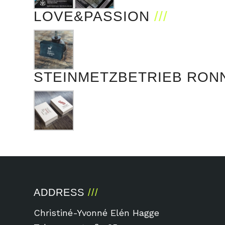
LOVE&PASSION
STEINMETZBETRIEB RON
ADDRESS
Christiné-Yvonné Elén Hagge