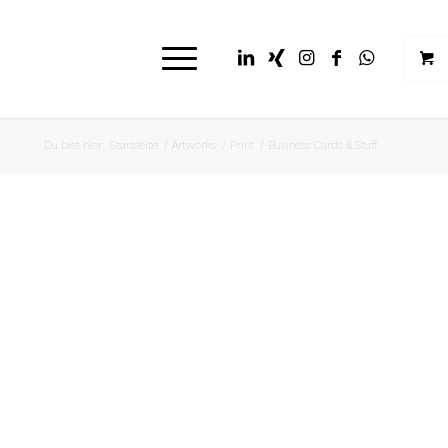
Du bist hier:
Startseite
/
Artworks
/
Print
/
Business Cards & Stuff