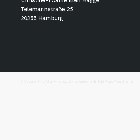
Telemannstraße 25
20255 Hamburg
© Copyright -
CYGrafix Hamburg
-
powered by Enfold WordPress Theme