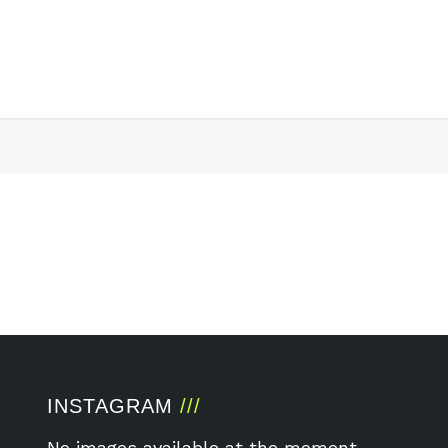
INSTAGRAM
No images available at the moment