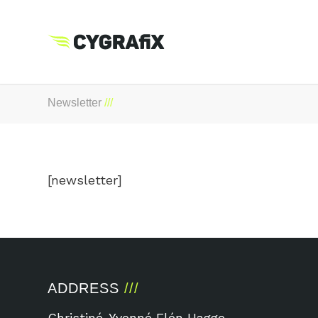
Newsletter
[newsletter]
ADDRESS
Christiné-Yvonné Elén Hagge