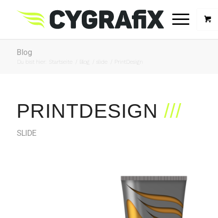
Blog
Du bist hier:
Startseite
/
Blog
/
slide
/
PrintDesign
PRINTDESIGN
SLIDE