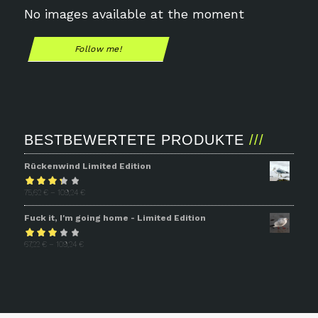
No images available at the moment
Follow me!
BESTBEWERTETE PRODUKTE
Rückenwind Limited Edition
Bewertet
75,62
€
–
109,24
€
mit
3.31
Fuck it, I'm going home - Limited Edition
von 5
Bewertet
67,22
€
–
109,24
€
mit
2.93
von 5