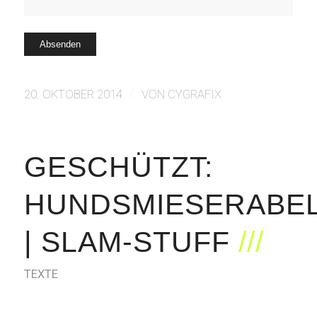
/
20. OKTOBER 2014
VON
CYGRAFIX
GESCHÜTZT:
HUNDSMIESERABE
| SLAM-STUFF
TEXTE