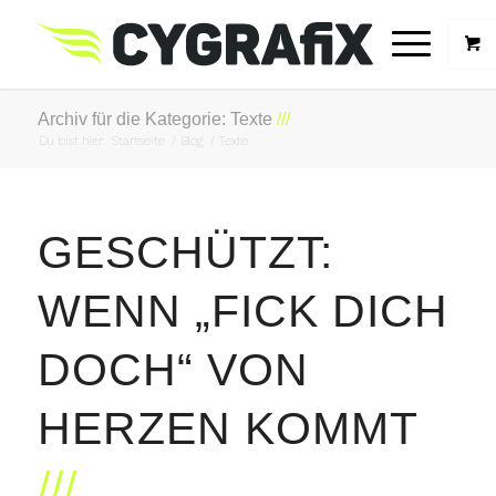
Archiv für die Kategorie: Texte
Du bist hier:
Startseite
/
Blog
/
Texte
GESCHÜTZT:
WENN „FICK DICH
DOCH“ VON
HERZEN KOMMT