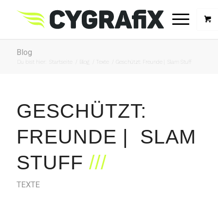
Blog
Du bist hier:
Startseite
/
Blog
/
Texte
/
Geschützt: Freunde | Slam Stuff
GESCHÜTZT:
FREUNDE | SLAM
STUFF
TEXTE