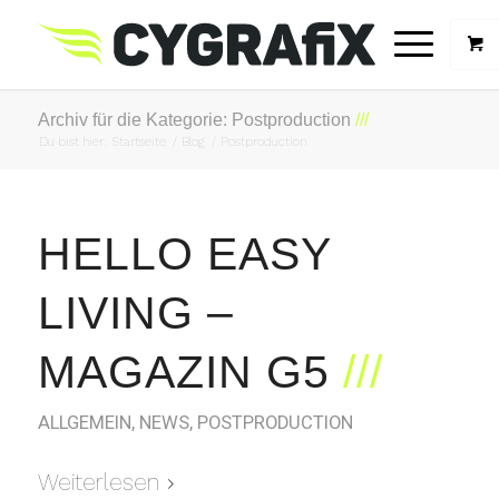
Archiv für die Kategorie: Postproduction
Du bist hier:
Startseite
/
Blog
/
Postproduction
HELLO EASY
LIVING –
MAGAZIN G5
ALLGEMEIN
,
NEWS
,
POSTPRODUCTION
Weiterlesen