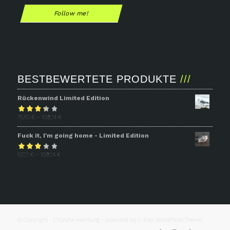
Follow me!
BESTBEWERTETE PRODUKTE
Rückenwind Limited Edition
Bewertet
75,62
€
–
109,24
€
mit
3.31
Fuck it, I'm going home - Limited Edition
von 5
Bewertet
67,22
€
–
109,24
€
mit
2.93
von 5
© Copyright -
CYGrafix Hamburg
-
powered by Enfold WordPress Theme