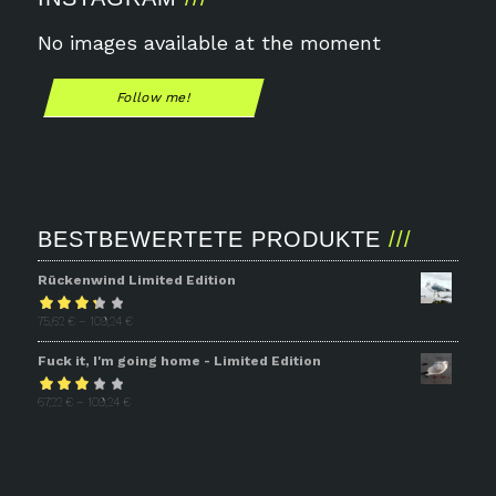
No images available at the moment
Follow me!
BESTBEWERTETE PRODUKTE
Rückenwind Limited Edition
Bewertet
75,62
€
–
109,24
€
mit
3.31
Fuck it, I'm going home - Limited Edition
von 5
Bewertet
67,22
€
–
109,24
€
mit
2.93
von 5