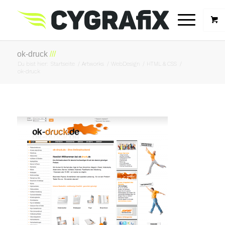
ok-druck
Du bist hier:
Startseite
/
Artworks
/
WebDesign
/
HTML & CSS
/
ok-druck