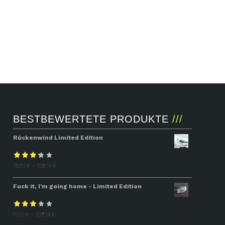
BESTBEWERTETE PRODUKTE
Rückenwind Limited Edition
Bewertet
75,62
€
–
109,24
€
mit
3.31
Fuck it, I'm going home - Limited Edition
von 5
Bewertet
67,22
€
–
109,24
€