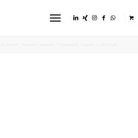
Du bist hier:
Startseite
/
Artworks
/
Photography
/
Outside
/
_1061020036