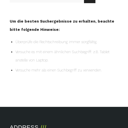
Um die besten Suchergebnisse zu erhalten, beachte
bitte folgende Hinweise:
Überprüfe die Rechtschreibung immer sorgfältig.
Versuche es mit einem ähnlichen Suchbegriff: z.B. Tablet
anstelle von Laptop.
Versuche mehr als einen Suchbegriff zu verwenden.
ADDRESS