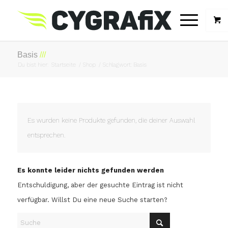
Basis
Du bist hier:
Startseite
/
Shop
/
Schlagwort: Basis
Es wurden keine Produkte gefunden, die deiner Auswahl
entsprechen.
Es konnte leider nichts gefunden werden
Entschuldigung, aber der gesuchte Eintrag ist nicht
verfügbar. Willst Du eine neue Suche starten?