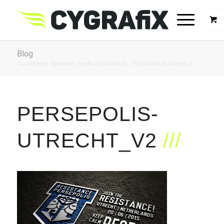
Blog
Du bist hier:
Startseite
/
Hello PERSEPOLIS!
/
PERSEPOLIS-Utrecht_v2
PERSEPOLIS-
UTRECHT_V2