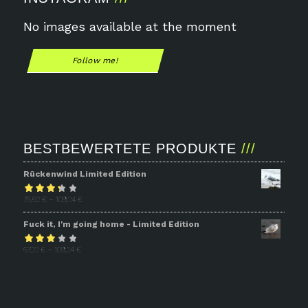
No images available at the moment
Follow me!
BESTBEWERTETE PRODUKTE
Rückenwind Limited Edition
Bewertet
75,62
€
–
109,24
€
mit
3.31
Fuck it, I'm going home - Limited Edition
von 5
Bewertet
67,22
€
–
109,24
€
mit
2.93
von 5