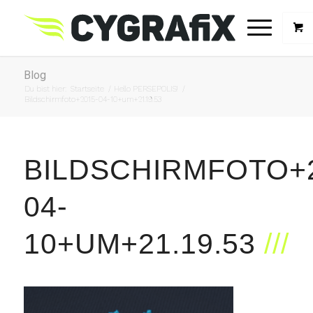
Blog
Du bist hier:
Startseite
/
Hello PERSEPOLIS!
/
Bildschirmfoto+2015-04-10+um+21.19.53
BILDSCHIRMFOTO+2
04-
10+UM+21.19.53