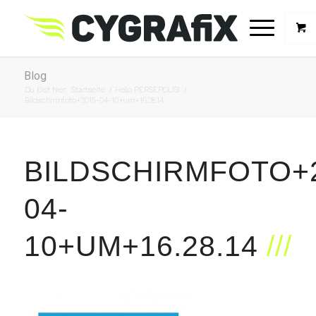
Blog
Du bist hier:
Startseite
/
Hello PERSEPOLIS!
/
Bildschirmfoto+2015-04-10+um+16.28.14
BILDSCHIRMFOTO+2
04-
10+UM+16.28.14