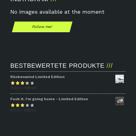
No images available at the moment
Follow me!
BESTBEWERTETE PRODUKTE
Rückenwind Limited Edition
Bewertet
75,62
€
–
109,24
€
mit
3.31
Fuck it, I'm going home - Limited Edition
von 5
Bewertet
67,22
€
–
109,24
€
mit
2.93
von 5