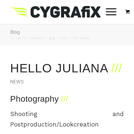
Blog
Du bist hier:
Startseite
/
Blog
/
news
/
Hello Juliana
HELLO JULIANA
NEWS
Photography
Shooting and
Postproduction/Lookcreation