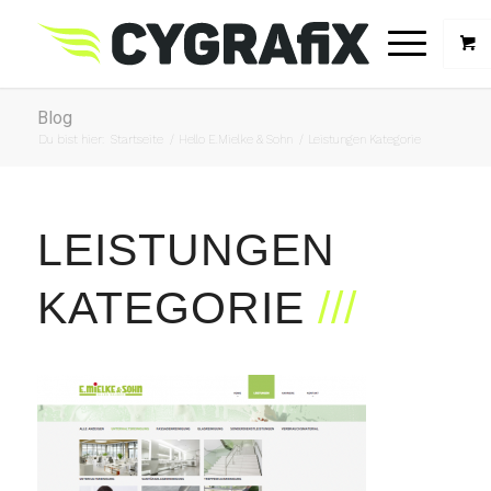
Blog
Du bist hier:
Startseite
/
Hello E.Mielke & Sohn
/
Leistungen Kategorie
LEISTUNGEN
KATEGORIE