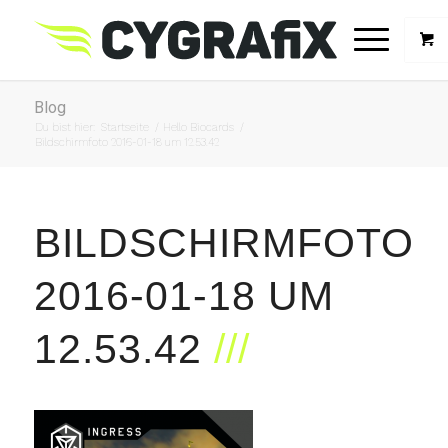
Blog
Du bist hier:
Startseite
/
Hello Biocards
/
Bildschirmfoto 2016-01-18 um 12.53.42
BILDSCHIRMFOTO
2016-01-18 UM
12.53.42