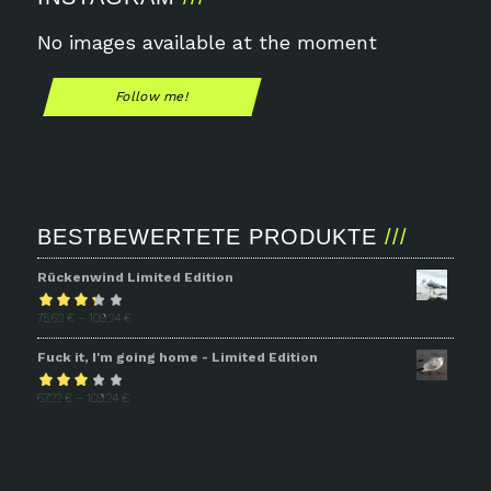
No images available at the moment
Follow me!
BESTBEWERTETE PRODUKTE
Rückenwind Limited Edition
Bewertet
75,62
€
–
109,24
€
mit
3.31
Fuck it, I'm going home - Limited Edition
von 5
Bewertet
67,22
€
–
109,24
€
mit
2.93
von 5