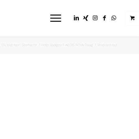
Du bist hier:
Startseite
/
Hello Badges! 1. AEGIS NOVA Swag
/
Modcard out