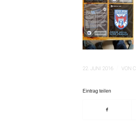
/
22. JUNI 2016
VON
C
Eintrag teilen