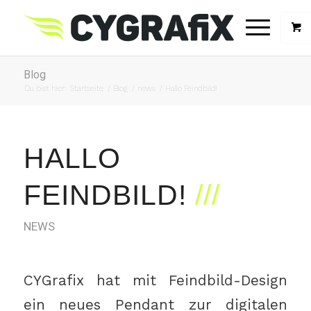
Blog
Du bist hier:
Startseite
/
Blog
/
news
/
Hallo Feindbild!
HALLO
FEINDBILD!
NEWS
CYGrafix hat mit Feindbild-Design
ein neues Pendant zur digitalen