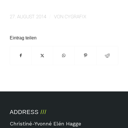
/
27. AUGUST 2014
VON
CYGRAFIX
Eintrag teilen
ADDRESS
Christiné-Yvonné Elén Hagge